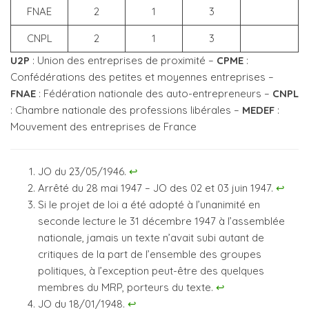
FNAE
2
1
3
CNPL
2
1
3
U2P
: Union des entreprises de proximité –
CPME
:
Confédérations des petites et moyennes entreprises –
FNAE
: Fédération nationale des auto-entrepreneurs –
CNPL
: Chambre nationale des professions libérales –
MEDEF
:
Mouvement des entreprises de France
JO du 23/05/1946.
↩︎
Arrêté du 28 mai 1947 – JO des 02 et 03 juin 1947.
↩︎
Si le projet de loi a été adopté à l’unanimité en
seconde lecture le 31 décembre 1947 à l’assemblée
nationale, jamais un texte n’avait subi autant de
critiques de la part de l’ensemble des groupes
politiques, à l’exception peut-être des quelques
membres du MRP, porteurs du texte.
↩︎
JO du 18/01/1948.
↩︎