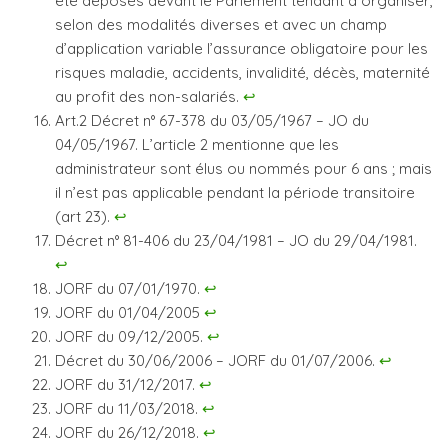
été déposés devant le Parlement tendant à organiser,
selon des modalités diverses et avec un champ
d’application variable l’assurance obligatoire pour les
risques maladie, accidents, invalidité, décès, maternité
au profit des non-salariés.
↩︎
Art.2 Décret n° 67-378 du 03/05/1967 – JO du
04/05/1967. L’article 2 mentionne que les
administrateur sont élus ou nommés pour 6 ans ; mais
il n’est pas applicable pendant la période transitoire
(art 23).
↩︎
Décret n° 81-406 du 23/04/1981 – JO du 29/04/1981.
↩︎
JORF du 07/01/1970.
↩︎
JORF du 01/04/2005
↩︎
JORF du 09/12/2005.
↩︎
Décret du 30/06/2006 – JORF du 01/07/2006.
↩︎
JORF du 31/12/2017.
↩︎
JORF du 11/03/2018.
↩︎
JORF du 26/12/2018.
↩︎