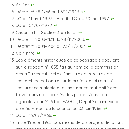
Art 1er.
↩︎
Décret n° 48-1756 du 19/11/1948.
↩︎
JO du 11 avril 1997 – Rectif. J.O. du 30 mai 1997.
↩︎
JO du 04/07/1972.
↩︎
Chapitre III – Section 3 de la loi.
↩︎
Décret n° 2003-1131 du 28/11/2003.
↩︎
Décret n° 2004-1404 du 23/12/2004.
↩︎
Voir infra.
↩︎
Les éléments historiques de ce passage s’appuient
sur le rapport n° 1895 fait au nom de la commission
des affaires culturelles, familiales et sociales de
l’assemblée nationale sur le projet de loi relatif à
l’assurance maladie et à l’assurance maternité des
travailleurs non-salariés des professions non
agricoles, par M. Alban FAGOT, Député et annexé au
procès-verbal de la séance du 03 juin 1966.
↩︎
JO du 13/07/1966.
↩︎
Entre 1956 et 1965, pas moins de dix projets de loi ont